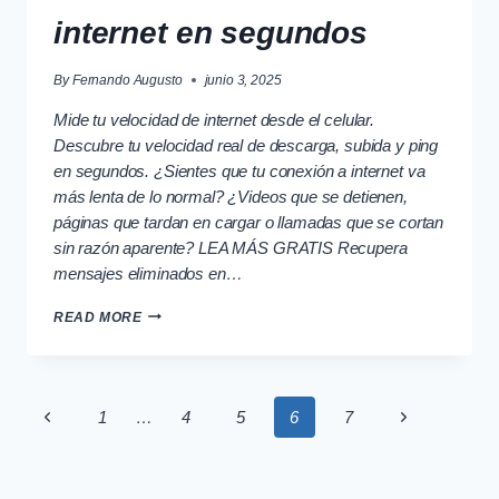
internet en segundos
By
Fernando Augusto
junio 3, 2025
Mide tu velocidad de internet desde el celular.
Descubre tu velocidad real de descarga, subida y ping
en segundos. ¿Sientes que tu conexión a internet va
más lenta de lo normal? ¿Videos que se detienen,
páginas que tardan en cargar o llamadas que se cortan
sin razón aparente? LEA MÁS GRATIS Recupera
mensajes eliminados en…
MIDE
READ MORE
LA
VELOCIDAD
DE
TU
Page
INTERNET
Previous
Next
1
…
4
5
6
7
EN
Page
Page
SEGUNDOS
navigation