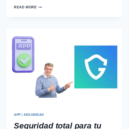
MEJORA
READ MORE
LA
VELOCIDAD
DE
TU
CELULAR
FÁCIL
APP
|
SEGURIDAD
Seguridad total para tu