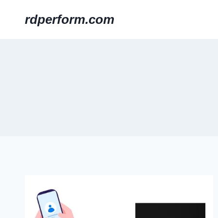
Skip
rdperform.com
to
content