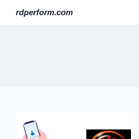
Skip
rdperform.com
to
content