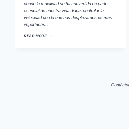
donde la movilidad se ha convertido en parte
esencial de nuestra vida diaria, controlar la
velocidad con la que nos desplazamos es más
importante…
MIDE
READ MORE
TU
VELOCIDAD
CON
PRECISIÓN
Y
SEGURIDAD
Contácta